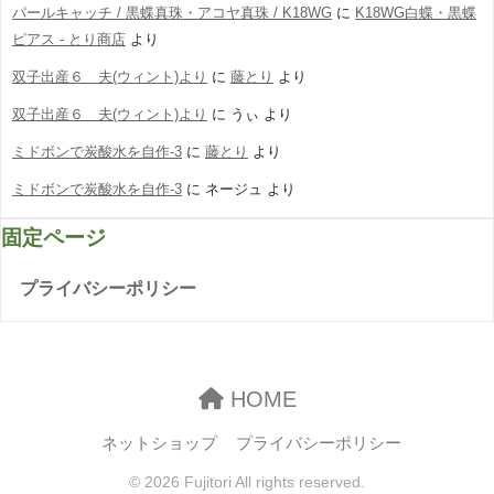
パールキャッチ / 黒蝶真珠・アコヤ真珠 / K18WG
に
K18WG白蝶・黒蝶
ピアス - とり商店
より
双子出産６ 夫(ウィント)より
に
藤とり
より
双子出産６ 夫(ウィント)より
に
うぃ
より
ミドボンで炭酸水を自作-3
に
藤とり
より
ミドボンで炭酸水を自作-3
に
ネージュ
より
固定ページ
プライバシーポリシー
HOME
ネットショップ
プライバシーポリシー
© 2026 Fujitori All rights reserved.