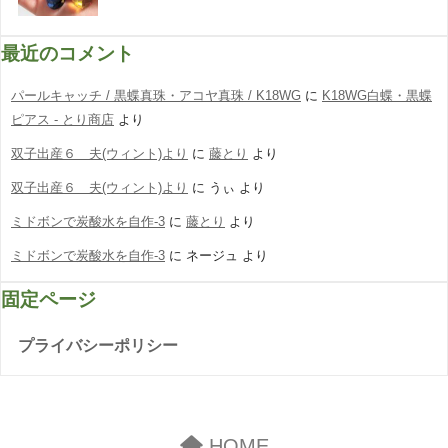
最近のコメント
パールキャッチ / 黒蝶真珠・アコヤ真珠 / K18WG
に
K18WG白蝶・黒蝶
ピアス - とり商店
より
双子出産６ 夫(ウィント)より
に
藤とり
より
双子出産６ 夫(ウィント)より
に
うぃ
より
ミドボンで炭酸水を自作-3
に
藤とり
より
ミドボンで炭酸水を自作-3
に
ネージュ
より
固定ページ
プライバシーポリシー
HOME