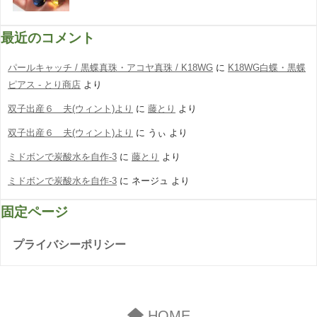
最近のコメント
パールキャッチ / 黒蝶真珠・アコヤ真珠 / K18WG
に
K18WG白蝶・黒蝶
ピアス - とり商店
より
双子出産６ 夫(ウィント)より
に
藤とり
より
双子出産６ 夫(ウィント)より
に
うぃ
より
ミドボンで炭酸水を自作-3
に
藤とり
より
ミドボンで炭酸水を自作-3
に
ネージュ
より
固定ページ
プライバシーポリシー
HOME