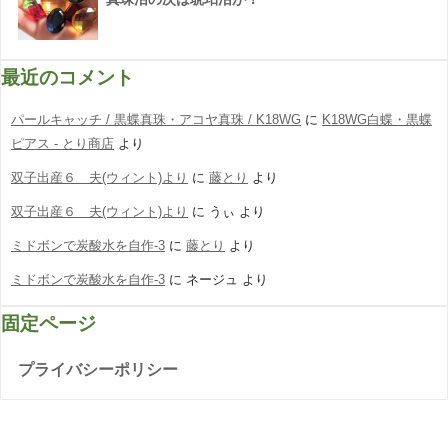
最近のコメント
パールキャッチ / 黒蝶真珠・アコヤ真珠 / K18WG
に
K18WG白蝶・黒蝶
ピアス - とり商店
より
双子出産６ 夫(ウィント)より
に
藤とり
より
双子出産６ 夫(ウィント)より
に
うぃ
より
ミドボンで炭酸水を自作-3
に
藤とり
より
ミドボンで炭酸水を自作-3
に
ネージュ
より
固定ページ
プライバシーポリシー