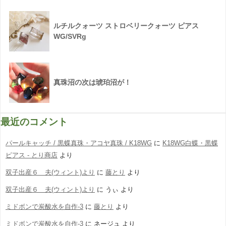
ルチルクォーツ ストロベリークォーツ ピアス
WG/SVRg
真珠沼の次は琥珀沼が！
最近のコメント
パールキャッチ / 黒蝶真珠・アコヤ真珠 / K18WG
に
K18WG白蝶・黒蝶
ピアス - とり商店
より
双子出産６ 夫(ウィント)より
に
藤とり
より
双子出産６ 夫(ウィント)より
に
うぃ
より
ミドボンで炭酸水を自作-3
に
藤とり
より
ミドボンで炭酸水を自作-3
に
ネージュ
より