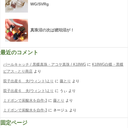
WG/SVRg
真珠沼の次は琥珀沼が！
最近のコメント
パールキャッチ / 黒蝶真珠・アコヤ真珠 / K18WG
に
K18WG白蝶・黒蝶
ピアス - とり商店
より
双子出産６ 夫(ウィント)より
に
藤とり
より
双子出産６ 夫(ウィント)より
に
うぃ
より
ミドボンで炭酸水を自作-3
に
藤とり
より
ミドボンで炭酸水を自作-3
に
ネージュ
より
固定ページ