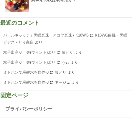
最近のコメント
パールキャッチ / 黒蝶真珠・アコヤ真珠 / K18WG
に
K18WG白蝶・黒蝶
ピアス - とり商店
より
双子出産６ 夫(ウィント)より
に
藤とり
より
双子出産６ 夫(ウィント)より
に
うぃ
より
ミドボンで炭酸水を自作-3
に
藤とり
より
ミドボンで炭酸水を自作-3
に
ネージュ
より
固定ページ
プライバシーポリシー