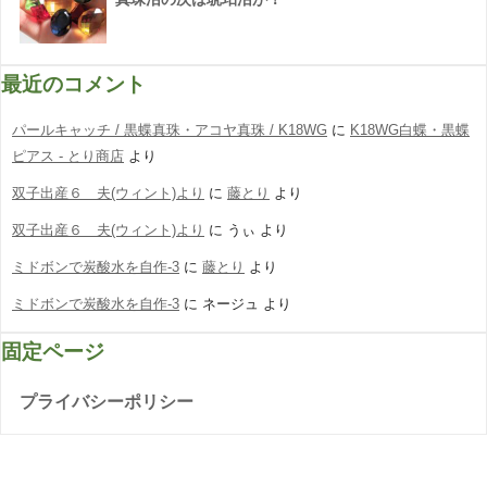
最近のコメント
パールキャッチ / 黒蝶真珠・アコヤ真珠 / K18WG
に
K18WG白蝶・黒蝶
ピアス - とり商店
より
双子出産６ 夫(ウィント)より
に
藤とり
より
双子出産６ 夫(ウィント)より
に
うぃ
より
ミドボンで炭酸水を自作-3
に
藤とり
より
ミドボンで炭酸水を自作-3
に
ネージュ
より
固定ページ
プライバシーポリシー