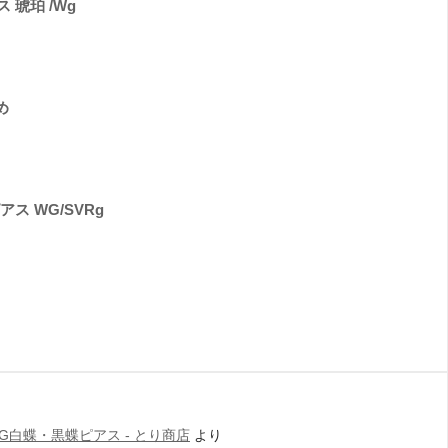
琥珀 /Wg
め
ス WG/SVRg
WG白蝶・黒蝶ピアス - とり商店
より