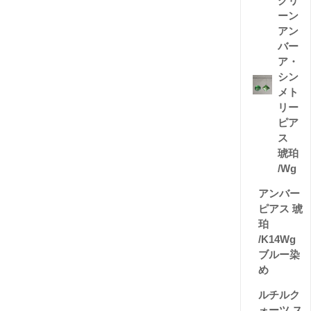
グリ
ーン
アン
バー
ア・
シン
メト
リー
ピア
ス
琥珀
/Wg
アンバー
ピアス 琥
珀
/K14Wg
ブルー染
め
ルチルク
ォーツ ス