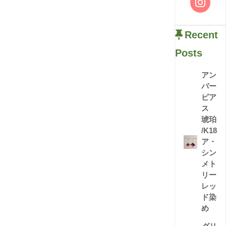
Recent
Posts
アン
バー
ピア
ス
琥珀
/K18
ア・
シン
メト
リー
レッ
ド染
め