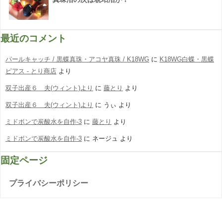
最近のコメント
パールキャッチ / 黒蝶真珠・アコヤ真珠 / K18WG
に
K18WG白蝶・黒蝶
ピアス - とり商店
より
双子出産６ 夫(ウィント)より
に
藤とり
より
双子出産６ 夫(ウィント)より
に
うぃ
より
ミドボンで炭酸水を自作-3
に
藤とり
より
ミドボンで炭酸水を自作-3
に
ネージュ
より
固定ページ
プライバシーポリシー