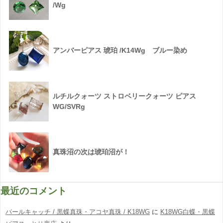
/Wg
アンバーピアス 琥珀 /K14Wg ブルー染め
ルチルクォーツ ストロベリークォーツ ピアス
WG/SVRg
真珠沼の次は琥珀沼が！
最近のコメント
パールキャッチ / 黒蝶真珠・アコヤ真珠 / K18WG
に
K18WG白蝶・黒蝶