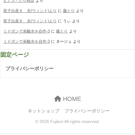
ピアス - とり商店
より
双子出産６ 夫(ウィント)より
に
藤とり
より
双子出産６ 夫(ウィント)より
に
うぃ
より
ミドボンで炭酸水を自作-3
に
藤とり
より
ミドボンで炭酸水を自作-3
に
ネージュ
より
固定ページ
プライバシーポリシー
HOME
ネットショップ
プライバシーポリシー
© 2026 Fujitori All rights reserved.