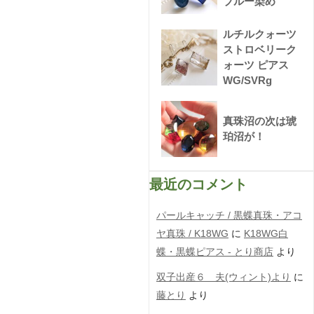
ブルー染め
ルチルクォーツ
ストロベリーク
ォーツ ピアス
WG/SVRg
真珠沼の次は琥
珀沼が！
最近のコメント
パールキャッチ / 黒蝶真珠・アコ
ヤ真珠 / K18WG
に
K18WG白
蝶・黒蝶ピアス - とり商店
より
双子出産６ 夫(ウィント)より
に
藤とり
より