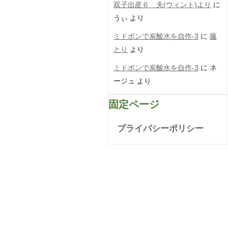
双子出産６ 夫(ウィント)より
に
うぃ
より
ミドボンで炭酸水を自作-3
に
藤
とり
より
ミドボンで炭酸水を自作-3
に
ネ
ージュ
より
固定ページ
プライバシーポリシー