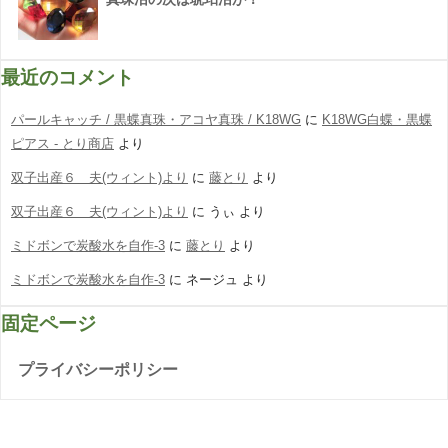
最近のコメント
パールキャッチ / 黒蝶真珠・アコヤ真珠 / K18WG
に
K18WG白蝶・黒蝶
ピアス - とり商店
より
双子出産６ 夫(ウィント)より
に
藤とり
より
双子出産６ 夫(ウィント)より
に
うぃ
より
ミドボンで炭酸水を自作-3
に
藤とり
より
ミドボンで炭酸水を自作-3
に
ネージュ
より
固定ページ
プライバシーポリシー