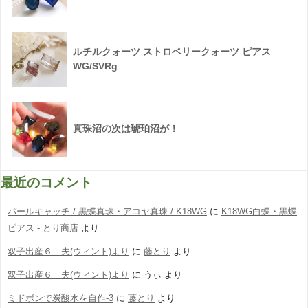
ルチルクォーツ ストロベリークォーツ ピアス
WG/SVRg
真珠沼の次は琥珀沼が！
最近のコメント
パールキャッチ / 黒蝶真珠・アコヤ真珠 / K18WG
に
K18WG白蝶・黒蝶
ピアス - とり商店
より
双子出産６ 夫(ウィント)より
に
藤とり
より
双子出産６ 夫(ウィント)より
に
うぃ
より
ミドボンで炭酸水を自作-3
に
藤とり
より