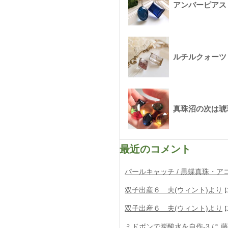
アンバーピアス 
ルチルクォーツ 
真珠沼の次は琥
最近のコメント
パールキャッチ / 黒蝶真珠・アコヤ
双子出産６ 夫(ウィント)より
双子出産６ 夫(ウィント)より
ミドボンで炭酸水を自作-3
に
藤