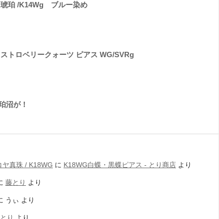
琥珀 /K14Wg ブルー染め
ストロベリークォーツ ピアス WG/SVRg
珀沼が！
真珠 / K18WG
に
K18WG白蝶・黒蝶ピアス - とり商店
より
に
藤とり
より
に
うぃ
より
とり
より