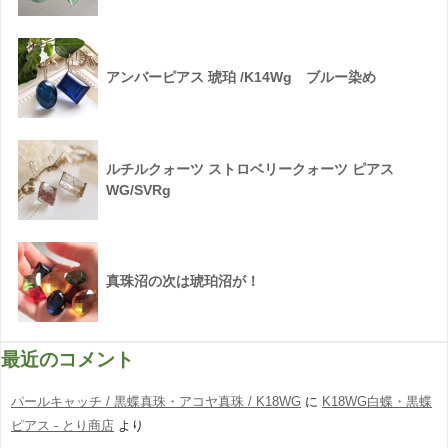
アンバーピアス 琥珀 /K14Wg ブルー染め
ルチルクォーツ ストロベリークォーツ ピアス
WG/SVRg
真珠沼の次は琥珀沼が！
最近のコメント
パールキャッチ / 黒蝶真珠・アコヤ真珠 / K18WG
に
K18WG白蝶・黒蝶
ピアス - とり商店
より