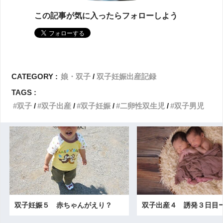
この記事が気に入ったらフォローしよう
CATEGORY :
娘・双子
双子妊娠出産記録
TAGS :
双子
双子出産
双子妊娠
二卵性双生児
双子男児
双子妊娠５ 赤ちゃんがえり？
双子出産４ 誘発３日目