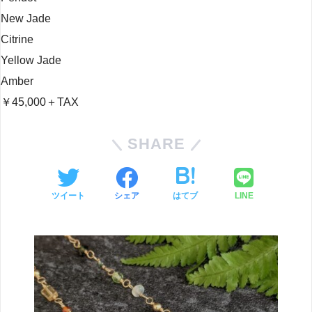
New Jade
Citrine
Yellow Jade
Amber
￥45,000＋TAX
SHARE
ツイート
シェア
はてブ
LINE