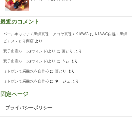
最近のコメント
パールキャッチ / 黒蝶真珠・アコヤ真珠 / K18WG
に
K18WG白蝶・黒蝶
ピアス - とり商店
より
双子出産６ 夫(ウィント)より
に
藤とり
より
双子出産６ 夫(ウィント)より
に
うぃ
より
ミドボンで炭酸水を自作-3
に
藤とり
より
ミドボンで炭酸水を自作-3
に
ネージュ
より
固定ページ
プライバシーポリシー