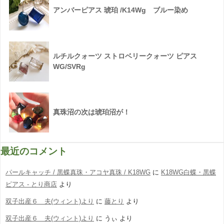
アンバーピアス 琥珀 /K14Wg ブルー染め
ルチルクォーツ ストロベリークォーツ ピアス
WG/SVRg
真珠沼の次は琥珀沼が！
最近のコメント
パールキャッチ / 黒蝶真珠・アコヤ真珠 / K18WG
に
K18WG白蝶・黒蝶
ピアス - とり商店
より
双子出産６ 夫(ウィント)より
に
藤とり
より
双子出産６ 夫(ウィント)より
に
うぃ
より